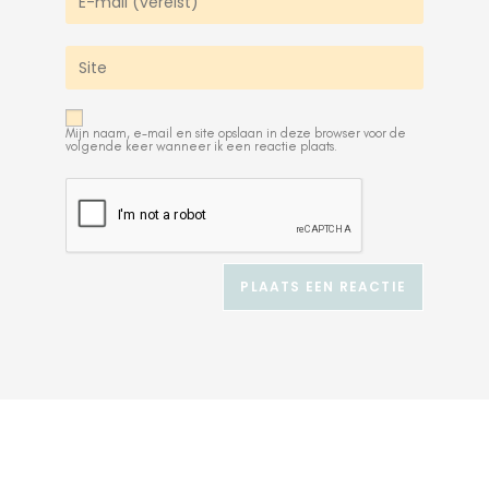
Mijn naam, e-mail en site opslaan in deze browser voor de
volgende keer wanneer ik een reactie plaats.
A
l
t
e
r
n
a
t
i
v
e
: