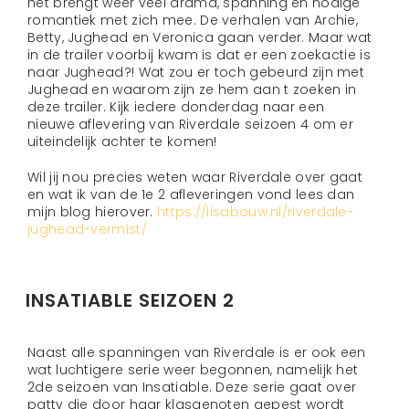
het brengt weer veel drama, spanning en nodige
romantiek met zich mee. De verhalen van Archie,
Betty, Jughead en Veronica gaan verder. Maar wat
in de trailer voorbij kwam is dat er een zoekactie is
naar Jughead?! Wat zou er toch gebeurd zijn met
Jughead en waarom zijn ze hem aan t zoeken in
deze trailer. Kijk iedere donderdag naar een
nieuwe aflevering van Riverdale seizoen 4 om er
uiteindelijk achter te komen!
Wil jij nou precies weten waar Riverdale over gaat
en wat ik van de 1e 2 afleveringen vond lees dan
mijn blog hierover.
https://lisabouw.nl/riverdale-
jughead-vermist/
INSATIABLE SEIZOEN 2
Naast alle spanningen van Riverdale is er ook een
wat luchtigere serie weer begonnen, namelijk het
2de seizoen van Insatiable. Deze serie gaat over
patty die door haar klasgenoten gepest wordt