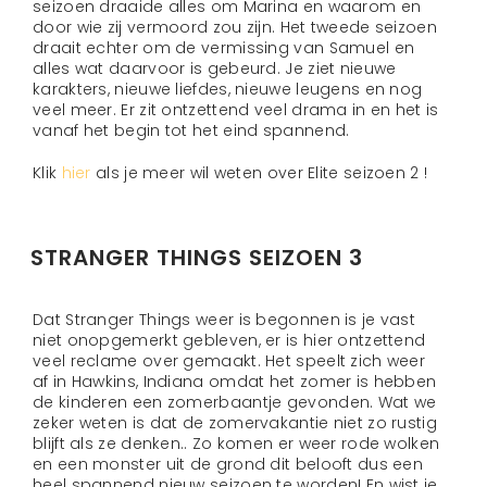
seizoen draaide alles om Marina en waarom en
door wie zij vermoord zou zijn. Het tweede seizoen
draait echter om de vermissing van Samuel en
alles wat daarvoor is gebeurd. Je ziet nieuwe
karakters, nieuwe liefdes, nieuwe leugens en nog
veel meer. Er zit ontzettend veel drama in en het is
vanaf het begin tot het eind spannend.
Klik
hier
als je meer wil weten over Elite seizoen 2 !
STRANGER THINGS SEIZOEN 3
Dat Stranger Things weer is begonnen is je vast
niet onopgemerkt gebleven, er is hier ontzettend
veel reclame over gemaakt. Het speelt zich weer
af in Hawkins, Indiana omdat het zomer is hebben
de kinderen een zomerbaantje gevonden. Wat we
zeker weten is dat de zomervakantie niet zo rustig
blijft als ze denken.. Zo komen er weer rode wolken
en een monster uit de grond dit belooft dus een
heel spannend nieuw seizoen te worden! En wist je