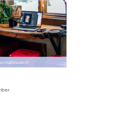
mber.