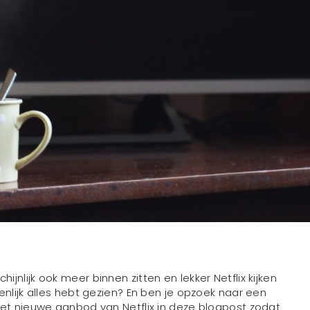
ijnlijk ook meer binnen zitten en lekker Netflix kijken
genlijk alles hebt gezien? En ben je opzoek naar een
k het nieuwe aanbod van Netflix in deze blogpost zodat