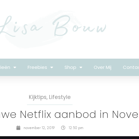
ieën
Freebies
Shop
Over Mij
Conta
Kijktips
,
Lifestyle
euwe Netflix aanbod in Nov
november 12, 2019
12:30 pm