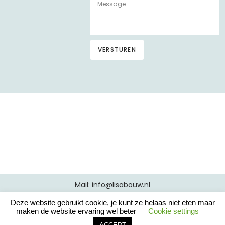
VERSTUREN
A
l
t
e
r
n
a
t
i
v
e
:
Mail: info@lisabouw.nl
Deze website gebruikt cookie, je kunt ze helaas niet eten maar
lisabouw.nl
©2020-2023
maken de website ervaring wel beter
Cookie settings