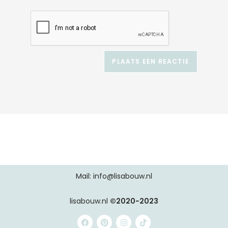
A
l
t
e
r
n
a
t
i
v
e
:
Mail: info@lisabouw.nl
lisabouw.nl
©2020-2023