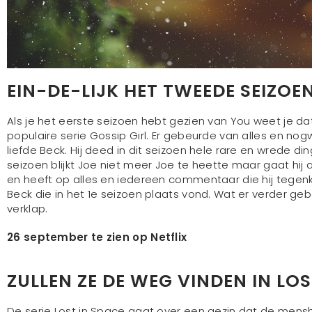
EIN-DE-LIJK HET TWEEDE SEIZOE
Als je het eerste seizoen hebt gezien van You weet je d
populaire serie Gossip Girl. Er gebeurde van alles en nogw
liefde Beck. Hij deed in dit seizoen hele rare en wrede d
seizoen blijkt Joe niet meer Joe te heette maar gaat hij al
en heeft op alles en iedereen commentaar die hij tege
Beck die in het 1e seizoen plaats vond. Wat er verder gebeu
verklap.
26 september te zien op Netflix
ZULLEN ZE DE WEG VINDEN IN LOS
De serie Lost in Space gaat over een gezin dat de mens