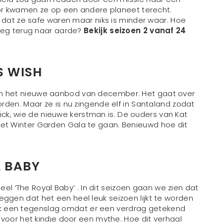
oor kwamen ze op een andere planeet terecht.
 dat ze safe waren maar niks is minder waar. Hoe
 weg terug naar aarde?
Bekijk seizoen 2 vanaf 24
S WISH
je van het nieuwe aanbod van december. Het gaat over
rden. Maar ze is nu zingende elf in Santaland zodat
 Nick, wie de nieuwe kerstman is. De ouders van Kat
t Winter Garden Gala te gaan. Benieuwd hoe dit
L BABY
eel ‘The Royal Baby’ . In dit seizoen gaan we zien dat
gen dat het een heel leuk seizoen lijkt te worden
lijk een tegenslag omdat er een verdrag getekend
voor het kindje door een mythe. Hoe dit verhaal