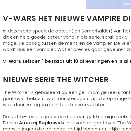
V-WARS HET NIEUWE VAMPIRE DI
In deze serie speelt de acteur (Ian Somerhalder) van h
dit een hele goede acteur vond in die serie, sprak ook 
mogelijke oorlog tussen de mens en de vampier. De vrie
wordt dus een vampier. Wat er precies gaat gebeuren zal 
V-Wars seizoen 1 bestaat uit 10 afleveringen en is al t
NIEUWE SERIE THE WITCHER
The Witcher is gebaseerd op een gelijknamige reeks fanta
gaat over ‘heksers’ wat monsterjagers zijn die op jonge l
waardoor ze tegen monsters kunnen vechten.
De Netflix-serie is gebaseerd op een gelijknamige reeks
Poolse
Andrzej Sapkowski
. Het verhaal gaat over ‘The W
monsterjagers die op jonge leeftijd bovennatuurlijke g