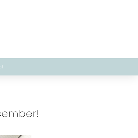
ct
ecember!