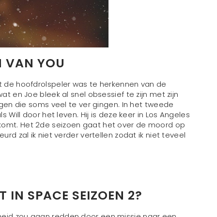
N VAN YOU
at de hoofdrolspeler was te herkennen van de
at en Joe bleek al snel obsessief te zijn met zijn
ingen die soms veel te ver gingen. In het tweede
s Will door het leven. Hij is deze keer in Los Angeles
nkomt. Het 2de seizoen gaat het over de moord op
rd zal ik niet verder vertellen zodat ik niet teveel
T IN SPACE SEIZOEN 2?
heid zou gaan redden door een missie naar een