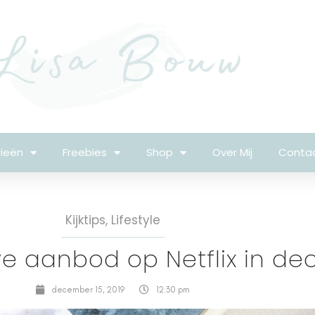
ieën
Freebies
Shop
Over Mij
Conta
Kijktips
,
Lifestyle
uwe aanbod op Netflix in d
december 15, 2019
12:30 pm