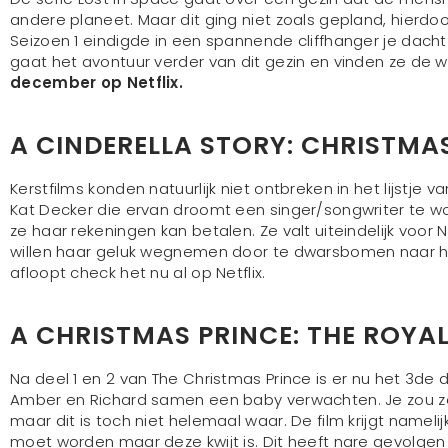
andere planeet. Maar dit ging niet zoals gepland, hierd
Seizoen 1 eindigde in een spannende cliffhanger je dacht
gaat het avontuur verder van dit gezin en vinden ze de
december op Netflix.
A CINDERELLA STORY: CHRISTMA
Kerstfilms konden natuurlijk niet ontbreken in het lijst
Kat Decker die ervan droomt een singer/songwriter te wo
ze haar rekeningen kan betalen. Ze valt uiteindelijk voor
willen haar geluk wegnemen door te dwarsbomen naar he
afloopt check het nu al op Netflix.
A CHRISTMAS PRINCE: THE ROYA
Na deel 1 en 2 van The Christmas Prince is er nu het 3de d
Amber en Richard samen een baby verwachten. Je zou zeg
maar dit is toch niet helemaal waar. De film krijgt name
moet worden maar deze kwijt is. Dit heeft nare gevolgen 