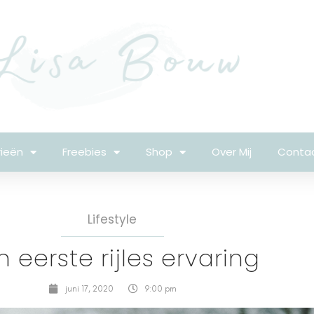
ieën
Freebies
Shop
Over Mij
Conta
Lifestyle
n eerste rijles ervaring
juni 17, 2020
9:00 pm