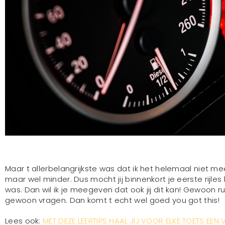
Maar t allerbelangrijkste was dat ik het helemaal niet me
maar wel minder. Dus mocht jij binnenkort je eerste rijles
was. Dan wil ik je meegeven dat ook jij dit kan! Gewoon rus
gewoon vragen. Dan komt t echt wel goed you got this!
Lees ook:
MET DEZE LEERTIPS HAAL JIJ VOOR ELKE TOETS EE