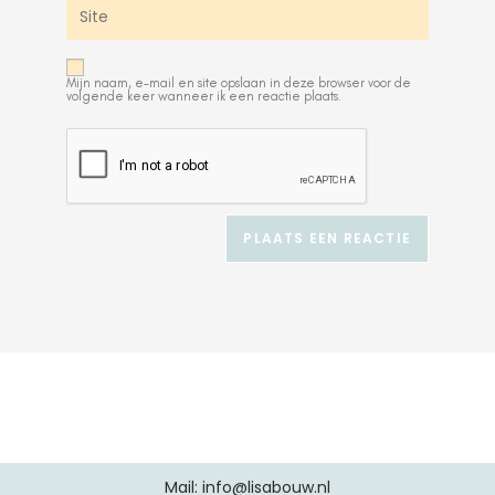
Mijn naam, e-mail en site opslaan in deze browser voor de
volgende keer wanneer ik een reactie plaats.
A
l
t
e
r
n
a
t
i
v
e
:
Mail: info@lisabouw.nl