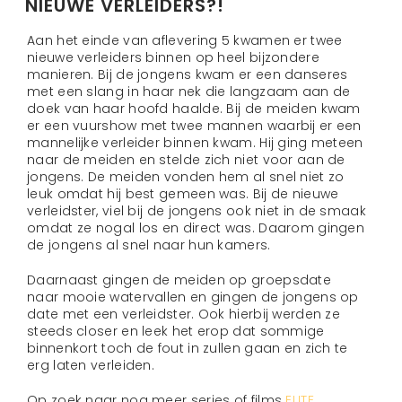
NIEUWE VERLEIDERS?!
Aan het einde van aflevering 5 kwamen er twee
nieuwe verleiders binnen op heel bijzondere
manieren. Bij de jongens kwam er een danseres
met een slang in haar nek die langzaam aan de
doek van haar hoofd haalde. Bij de meiden kwam
er een vuurshow met twee mannen waarbij er een
mannelijke verleider binnen kwam. Hij ging meteen
naar de meiden en stelde zich niet voor aan de
jongens. De meiden vonden hem al snel niet zo
leuk omdat hij best gemeen was. Bij de nieuwe
verleidster, viel bij de jongens ook niet in de smaak
omdat ze nogal los en direct was. Daarom gingen
de jongens al snel naar hun kamers.
Daarnaast gingen de meiden op groepsdate
naar mooie watervallen en gingen de jongens op
date met een verleidster. Ook hierbij werden ze
steeds closer en leek het erop dat sommige
binnenkort toch de fout in zullen gaan en zich te
erg laten verleiden.
Op zoek naar nog meer series of films
ELITE