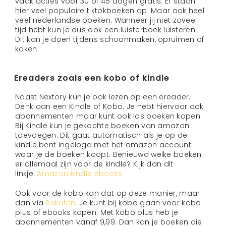
vaak acties voor 30 of 45 dagen gratis. Er staan
hier veel populaire tiktokboeken op. Maar ook heel
veel nederlandse boeken. Wanneer jij niet zoveel
tijd hebt kun je dus ook een luisterboek luisteren.
Dit kan je doen tijdens schoonmaken, opruimen of
koken.
Ereaders zoals een kobo of kindle
Naast Nextory kun je ook lezen op een ereader.
Denk aan een Kindle of Kobo. Je hebt hiervoor ook
abonnementen maar kunt ook los boeken kopen.
Bij Kindle kun je gekochte boeken van amazon
toevoegen. Dit gaat automatisch als je op de
kindle bent ingelogd met het amazon account
waar je de boeken koopt. Benieuwd welke boeken
er allemaal zijn voor de kindle? Kijk dan dit
linkje.
Amazon kindle ebooks
Ook voor de kobo kan dat op deze manier, maar
dan via
Rakuten.
Je kunt bij kobo gaan voor kobo
plus of ebooks kopen. Met kobo plus heb je
abonnementen vanaf 9,99. Dan kan je boeken die