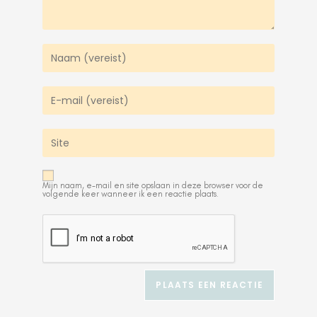
Mijn naam, e-mail en site opslaan in deze browser voor de
volgende keer wanneer ik een reactie plaats.
A
l
t
e
r
n