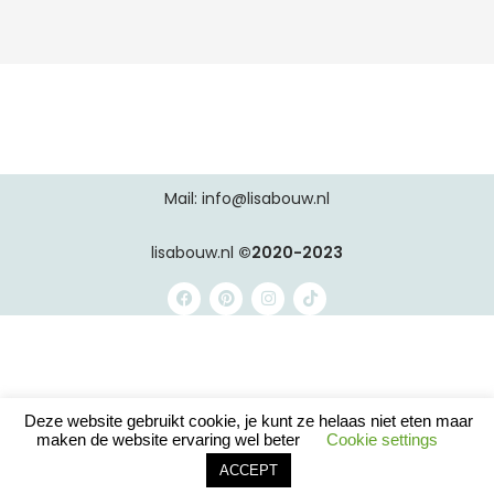
a
t
i
v
e
:
Mail: info@lisabouw.nl
lisabouw.nl
©2020-2023
Deze website gebruikt cookie, je kunt ze helaas niet eten maar
maken de website ervaring wel beter
Cookie settings
ACCEPT