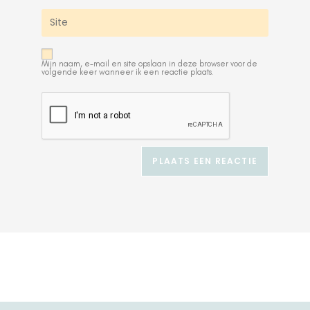
Mijn naam, e-mail en site opslaan in deze browser voor de
volgende keer wanneer ik een reactie plaats.
A
l
t
e
r
n
a
t
i
v
e
: