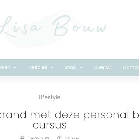
ieën
Freebies
Shop
Over Mij
Conta
Lifestyle
brand met deze personal 
cursus
mei 22, 2020
4:00 pm