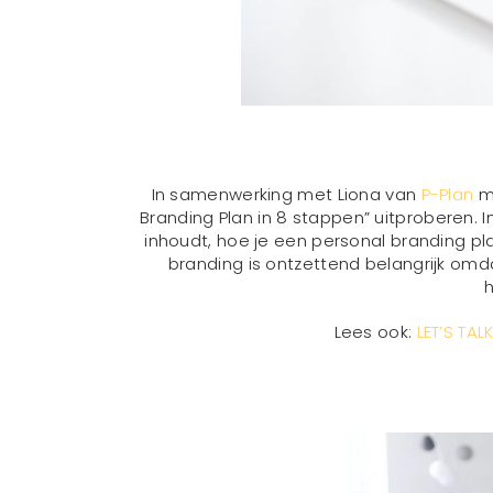
In samenwerking met Liona van
P-Plan
mo
Branding Plan in 8 stappen” uitproberen. 
inhoudt, hoe je een personal branding plan
branding is ontzettend belangrijk om
Lees ook:
LET’S TA