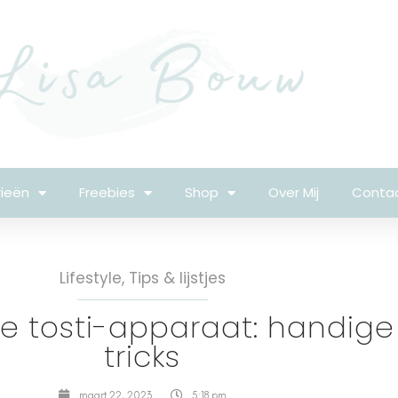
ieën
Freebies
Shop
Over Mij
Conta
Lifestyle
,
Tips & lijstjes
je tosti-apparaat: handige
tricks
maart 22, 2023
5:18 pm