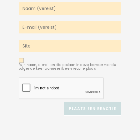
Mijn naam, e-mail en site opslaan in deze browser voor de
volgende keer wanneer ik een reactie plaats.
A
l
t
e
r
n
a
t
i
v