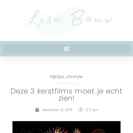
Kijktips
,
Lifestyle
Deze 3 kerstfilms moet je echt
zien!
december 31, 2019
2:51 pm