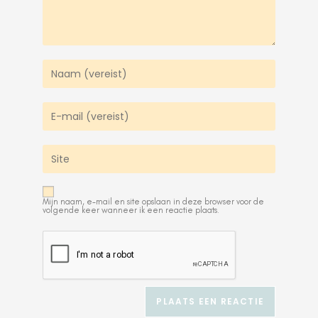
Mijn naam, e-mail en site opslaan in deze browser voor de
volgende keer wanneer ik een reactie plaats.
A
l
t
e