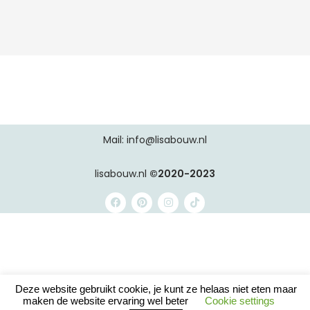
r
n
a
t
i
v
e
:
Mail: info@lisabouw.nl
lisabouw.nl
©2020-2023
Deze website gebruikt cookie, je kunt ze helaas niet eten maar
maken de website ervaring wel beter
Cookie settings