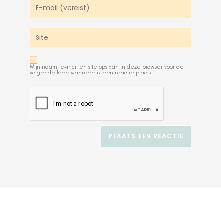
Mijn naam, e-mail en site opslaan in deze browser voor de
volgende keer wanneer ik een reactie plaats.
A
l
t
e
r
n
a
t
i
v
e
: