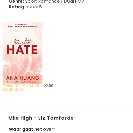
Genre:
Sport Romance / Dual POV
Rating
: ⭐️⭐️⭐️⭐️,5
Twisted - Twisted Hate
22,
99
Bekijk bij bol
Mile High - Liz Tomforde
Waar gaat het over?