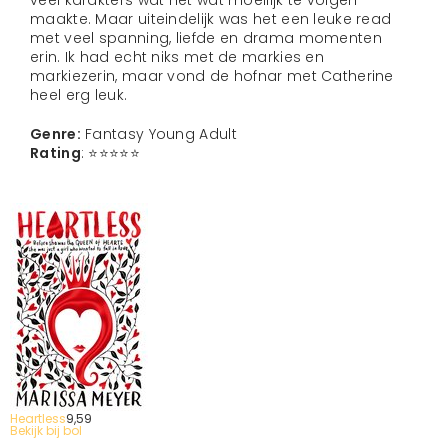
veel karakters wat het wat moeilijk te volgen
maakte. Maar uiteindelijk was het een leuke read
met veel spanning, liefde en drama momenten
erin. Ik had echt niks met de markies en
markiezerin, maar vond de hofnar met Catherine
heel erg leuk.
Genre:
Fantasy Young Adult
Rating
: ⭐️⭐️⭐️⭐️⭐️
Heartless
9,
59
Bekijk bij bol