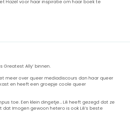
met Hazel voor haar inspiratie om haar boek te
’s Greatest Ally’ binnen.
weet meer over queer mediadiscours dan haar queer
de kast en heeft een groepje coole queer
mpus toe. Een klein dingetje… Lili heeft gezegd dat ze
dat Imogen gewoon hetero is ook Lili’s beste