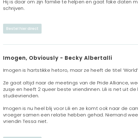
Hij is daar om zijn familie te helpen en gaat fake daten 
schrijven.
Bestel hier direct
Imogen, Obviously - Becky Albertalli
Imogen is hartstikke hetoro, maar ze heeft de titel ‘World
Ze gaat altijd naar de meetings van de Pride Alliance, 
zusje en heeft 2 queer beste vriendinnen. Lili is net uit 
studievrienden.
Imogen is nu heel blij voor Lili en ze komt ook naar de ca
vroeger samen een relatie hebben gehad. Niemand weet 
vriendin Tessa niet.