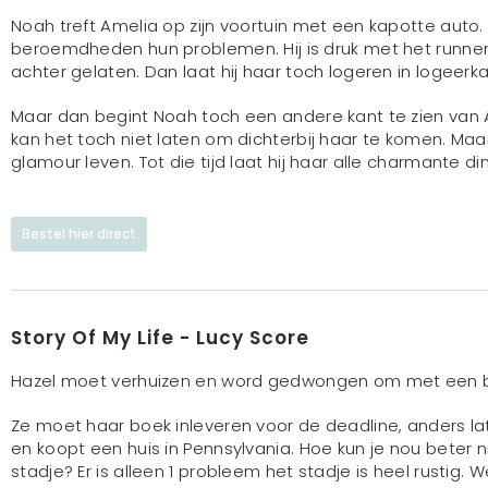
Noah treft Amelia op zijn voortuin met een kapotte auto. H
beroemdheden hun problemen. Hij is druk met het runnen
achter gelaten. Dan laat hij haar toch logeren in logeerk
Maar dan begint Noah toch een andere kant te zien van A
kan het toch niet laten om dichterbij haar te komen. Ma
glamour leven. Tot die tijd laat hij haar alle charmante 
Bestel hier direct
Story Of My Life - Lucy Score
Hazel moet verhuizen en word gedwongen om met een b
Ze moet haar boek inleveren voor de deadline, anders lat
en koopt een huis in Pennsylvania. Hoe kun je nou beter ni
stadje? Er is alleen 1 probleem het stadje is heel rustig.