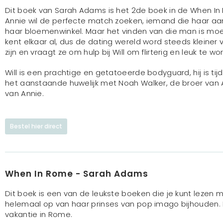
Dit boek van Sarah Adams is het 2de boek in de When In 
Annie wil de perfecte match zoeken, iemand die haar aan
haar bloemenwinkel. Maar het vinden van die man is moei
kent elkaar al, dus de dating wereld word steeds kleiner 
zijn en vraagt ze om hulp bij Will om flirterig en leuk te wo
Will is een prachtige en getatoeerde bodyguard, hij is tij
het aanstaande huwelijk met Noah Walker, de broer van Ann
van Annie.
Bestel hier direct
When In Rome - Sarah Adams
Dit boek is een van de leukste boeken die je kunt lezen 
helemaal op van haar prinses van pop imago bijhouden. 
vakantie in Rome.