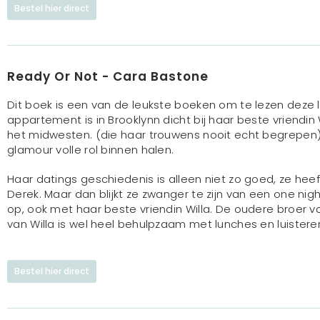
Bestel hier direct
Ready Or Not - Cara Bastone
Dit boek is een van de leukste boeken om te lezen deze l
appartement is in Brooklynn dicht bij haar beste vriendin 
het midwesten. (die haar trouwens nooit echt begrepen)
glamour volle rol binnen halen.
Haar datings geschiedenis is alleen niet zo goed, ze h
Derek. Maar dan blijkt ze zwanger te zijn van een one nig
op, ook met haar beste vriendin Willa. De oudere broer v
van Willa is wel heel behulpzaam met lunches en luistere
Bestel hier direct