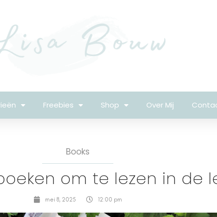
ieën
Freebies
Shop
Over Mij
Conta
Books
boeken om te lezen in de l
mei 8, 2025
12:00 pm