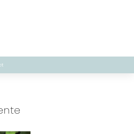
ct
ente