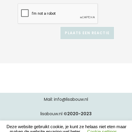
A
l
t
e
r
n
a
t
i
v
e
:
Mail: info@lisabouw.nl
lisabouw.nl
©2020-2023
Deze website gebruikt cookie, je kunt ze helaas niet eten maar
maken de website ervaring wel beter
Cookie settings