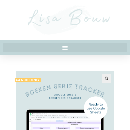
AANBIEDING!
🔍